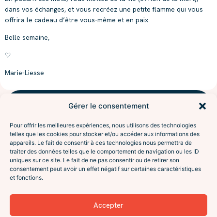
dans vos échanges, et vous recréez une petite flamme qui vous
offrira le cadeau d’être vous-même et en paix.
Belle semaine,
♡
Marie-Liesse
Gérer le consentement
NAVIGUER
l'aventure
Accompagnements
Pour offrir les meilleures expériences, nous utilisons des technologies
À propos
Sésame
telles que les cookies pour stocker et/ou accéder aux informations des
Interventions
appareils. Le fait de consentir à ces technologies nous permettra de
traiter des données telles que le comportement de navigation ou les ID
Le programme Excursion
De l’attente à la vraie
uniques sur ce site. Le fait de ne pas consentir ou de retirer son
Contact
rencontre. Coaching en
consentement peut avoir un effet négatif sur certaines caractéristiques
SUIVRE
relation amoureuse, pour
et fonctions.
Instagram
célibataires et débuts de
Facebook
relation. En visio ou à Lyon.
LinkedIn
Accepter
Le podcast (Spotify)