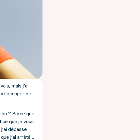
ais, mais j’ai
 préoccuper de
tion ? Parce que
ut ce que je vous
e j’ai dépassé
 que j’ai arrêté…