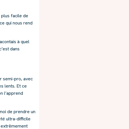
 plus facile de
 ce qui nous rend
racontais à quel
c’est dans
ier semi-pro, avec
s lents. Et ce
on l’apprend
r moi de prendre un
 ultra-difficile
eu extrêmement