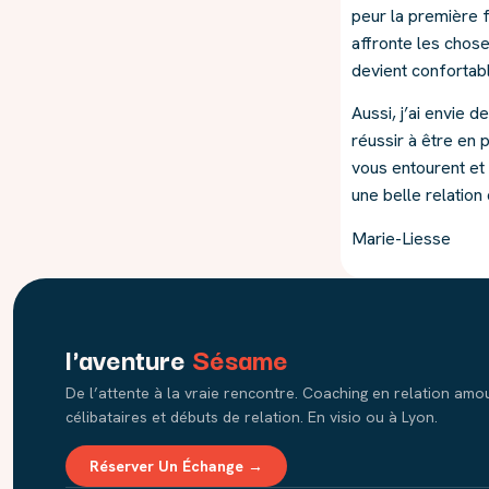
peur la première f
affronte les chose
devient confortabl
Aussi, j’ai envie 
réussir à être en
vous entourent et 
une belle relation 
Marie-Liesse
l'aventure
Sésame
De l’attente à la vraie rencontre. Coaching en relation am
célibataires et débuts de relation. En visio ou à Lyon.
Réserver Un Échange →