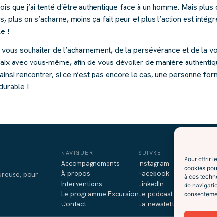
ois que j’ai tenté d’être authentique face à un homme. Mais plus 
s, plus on s’acharne, moins ça fait peur et plus l’action est intégr
e !
de vous souhaiter de l’acharnement, de la persévérance et de la v
 paix avec vous-même, afin de vous dévoiler de manière authentiq
ainsi rencontrer, si ce n’est pas encore le cas, une personne for
durable !
NAVIGUER
SUIVRE
Pour offrir 
Accompagnements
Instagram
cookies pour
À propos
Facebook
oureuse, pour
à ces techn
Interventions
LinkedIn
de navigatio
Le programme Excursion
Le podcast (Spotify)
consentement
Contact
La newsletter