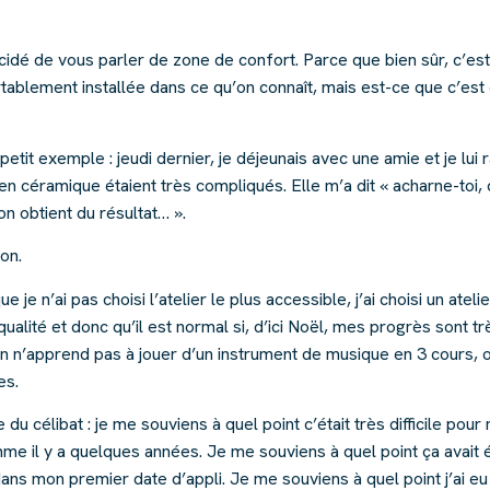
décidé de vous parler de zone de confort. Parce que bien sûr, c’est
tablement installée dans ce qu’on connaît, mais est-ce que c’est
etit exemple : jeudi dernier, je déjeunais avec une amie et je lui 
n céramique étaient très compliqués. Elle m’a dit « acharne-toi, 
n obtient du résultat… ».
on.
e je n’ai pas choisi l’atelier le plus accessible, j’ai choisi un atel
ualité et donc qu’il est normal si, d’ici Noël, mes progrès sont trè
On n’apprend pas à jouer d’un instrument de musique en 3 cours, 
es.
du célibat : je me souviens à quel point c’était très difficile pou
e il y a quelques années. Je me souviens à quel point ça avait été
ans mon premier date d’appli. Je me souviens à quel point j’ai 