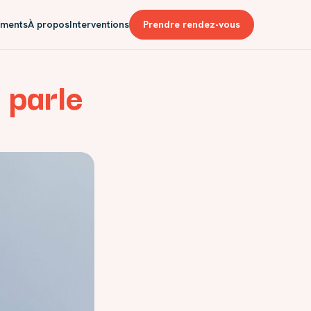
ments
À propos
Interventions
Prendre rendez-vous
 parle