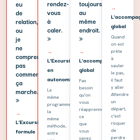
rendez-
toujours
eu
→
vous
au
de
L'accompa
à
même
relation,
global
caler.
endroit.
ou
»
»
Quand
je
on est
ne
prête
→
→
comprends
à
L'Excursion
L'accompagnement
pas
sauter
en
global
comment
le pas,
autonomie
il faut
Pas
ça
y aller.
besoin
marche.
Le
Attendre
qu'on
même
»
un
vous
programme,
départ,
réapprenne
la
→
c'est
ce
même
L'Excursion,
risquer
que
méthode,
formule
de
vous
entre
perdre
savez.