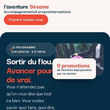
l’aventure
Sésame
Accompagnements
À propos
Interventions
Prendre rendez-vous
LE PROGRAMME
EXCURSION · 5 ÉTAPES
Sortir du flou.
9 promotions
Avancer pour
de femmes déjà passées
par ce chemin
de vrai.
Vous n’attendez pas
qu’on vous dise que tout
ira bien. Vous voulez
savoir quoi faire, quoi dire,