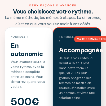
DEUX FAÇONS D’AVANCER
Vous choisissez votre rythme.
La même méthode, les mêmes 5 étapes. La différence,
c’est ce que vous voulez avoir à vos côtés.
FORMULE 1
FORMULE
MA RECOMMANDATI
En
2
Accompagnée
autonomie
Je suis à vos côtés, du
Vous avancez seule, à
début à la fin. C'est
votre rythme, avec la
dans cette formule
méthode complète
que j'ai vu les plus
entre les mains. Vous
grands progrès : des
démarrez quand vous
femmes se mettre en
voulez.
couple, s'installer avec
un homme, et vivre une
500€
relation saine.