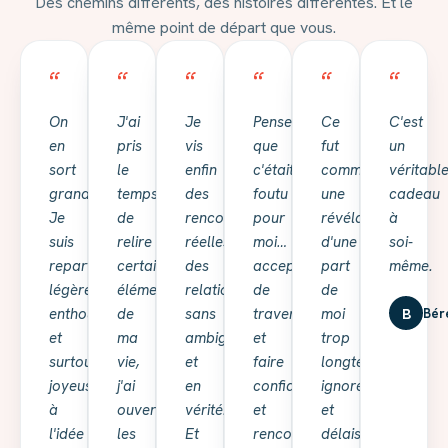
Des chemins différents, des histoires différentes. Et le
même point de départ que vous.
“
“
“
“
“
“
On
J'ai
Je
Penser
Ce
C'est
en
pris
vis
que
fut
un
sort
le
enfin
c'était
comme
véritabl
grandie.
temps
des
foutu
une
cadeau
Je
de
rencontres
pour
révélation
à
suis
relire
réelles,
moi…
d'une
soi-
repartie
certains
des
accepter
part
même.
légère,
éléments
relations
de
de
B
enthousiaste
de
sans
traverser
moi
Bér
et
ma
ambiguïtés
et
trop
surtout
vie,
et
faire
longtemps
joyeuse
j'ai
en
confiance,
ignorée
à
ouvert
vérité.
et
et
l'idée
les
Et
rencontrer
délaissée.