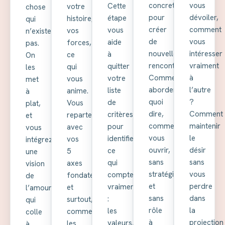
concrets
vous
Cette
votre
chose
pour
dévoiler,
étape
histoire,
qui
créer
comment
vous
vos
n’existe
de
vous
aide
forces,
pas.
nouvelles
intéresser
à
ce
On
rencontres.
vraiment
quitter
qui
les
Comment
à
votre
vous
met
aborder,
l’autre
liste
anime.
à
quoi
?
de
Vous
plat,
dire,
Comment
critères
repartez
et
comment
maintenir
pour
avec
vous
vous
le
identifier
vos
intégrez
ouvrir,
désir
ce
5
une
sans
sans
qui
axes
vision
stratégie
vous
compte
fondateurs,
de
et
perdre
vraiment
et
l’amour
sans
dans
:
surtout,
qui
rôle
la
les
comment
colle
à
projection
valeurs,
les
à