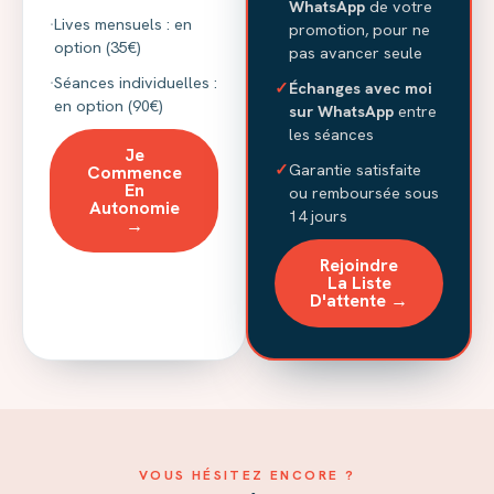
WhatsApp
de votre
·
Lives mensuels : en
promotion, pour ne
option (35€)
pas avancer seule
·
Séances individuelles :
✓
Échanges avec moi
en option (90€)
sur WhatsApp
entre
les séances
Je
✓
Garantie satisfaite
Commence
En
ou remboursée sous
Autonomie
14 jours
→
Rejoindre
La Liste
D'attente →
VOUS HÉSITEZ ENCORE ?