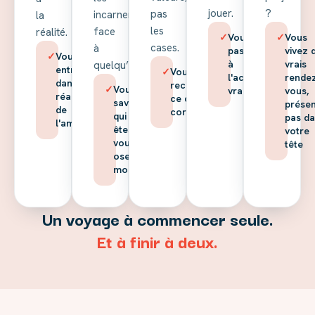
jouer.
?
pas
incarner
la
les
face
réalité.
✓
Vous
✓
Vous
cases.
à
passez
vivez 
✓
Vous
à
vrais
quelqu’un.
entrez
✓
Vous savez
l'action,
rende
dans la
reconnaître
✓
Vous
vraiment
vous,
réalité
ce qui vous
savez
présen
de
correspond
qui vous
pas d
l'amour
êtes et
votre
vous
tête
osez le
montrer
Un voyage à commencer seule.
Et à finir à deux.