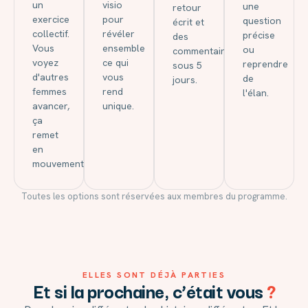
un
visio
une
retour
exercice
pour
question
écrit et
collectif.
révéler
précise
des
Vous
ensemble
ou
commentaires
voyez
ce qui
reprendre
sous 5
d'autres
vous
de
jours.
femmes
rend
l'élan.
avancer,
unique.
ça
remet
en
mouvement.
Toutes les options sont réservées aux membres du programme.
ELLES SONT DÉJÀ PARTIES
Et si la prochaine, c’était vous
?