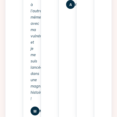
A
à
Alexia
l'autre
même
avec
ma
vulnérabilité…
et
je
me
suis
lancée
dans
une
magnifique
histoire
!
M
Marine