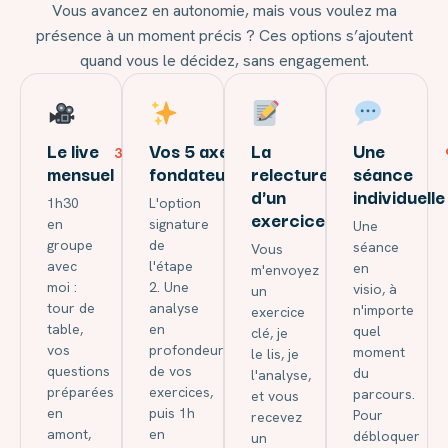
Vous avancez en autonomie, mais vous voulez ma
présence à un moment précis ? Ces options s’ajoutent
quand vous le décidez, sans engagement.
Le live
Vos 5 axes
La
Une
35€ / mois
120€
45€
mensuel
fondateurs
relecture
séance
d'un
individuelle
1h30
L'option
exercice
en
signature
Une
groupe
de
séance
Vous
avec
l'étape
en
m'envoyez
moi :
2. Une
visio, à
un
tour de
analyse
n'importe
exercice
table,
en
quel
clé, je
vos
profondeur
moment
le lis, je
questions
de vos
du
l'analyse,
préparées
exercices,
parcours.
et vous
en
puis 1h
Pour
recevez
amont,
en
débloquer
un