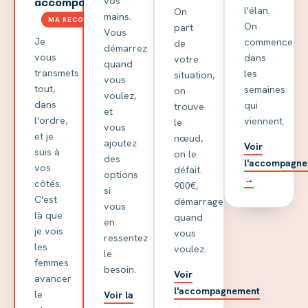
accompagnée
vos
l'élan.
On
mains.
MA RECOMMANDATION
On
part
Vous
Je
commence
de
démarrez
vous
dans
votre
quand
transmets
les
situation,
vous
tout,
semaines
on
voulez,
dans
qui
trouve
et
l'ordre,
viennent.
le
vous
et je
nœud,
ajoutez
Voir
suis à
on le
des
l'accompagn
vos
défait.
options
→
côtés.
900€,
si
C'est
démarrage
vous
là que
quand
en
je vois
vous
ressentez
les
voulez.
le
femmes
besoin.
Voir
avancer
l'accompagnement
le
Voir la
→