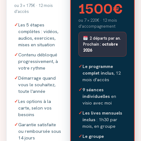
1500€
ou 3 × 175€ · 12 mois
d'accès
ou 7 × 220€ · 12 mois
✓
Les 5 étapes
d'accompagnement
complètes : vidéos,
audios, exercices,
2 départs par an.
mises en situation
Prochain :
octobre
2026
✓
Contenu débloqué
progressivement, à
✓
Le programme
votre rythme
complet inclus
, 12
✓
Démarrage quand
mois d'accès
vous le souhaitez,
✓
9 séances
toute l'année
individuelles
en
✓
Les options à la
visio avec moi
carte, selon vos
✓
Les lives mensuels
besoins
inclus
: 1h30 par
✓
Garantie satisfaite
mois, en groupe
ou remboursée sous
✓
Le groupe
14 jours