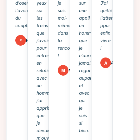
d'oser
yeux
je
sur
J'ai
l'aventure
sur
suis
une
quitté
du
les
moi-
appli
l'attente
couple.
freins
même
un
ppur
que
dans
homme
enfin
F
j'avais
la
que
vivre
Florence
pour
rencontre
je
!
entrer
!
n'aurais
A
en
jamais
Amélie
M
relation
regardé
Myriam
avec
auparavant,
un
et
homme,
avec
j'ai
qui
appris
je
que
suis
je
si
devais
bien.
m'ouvrir