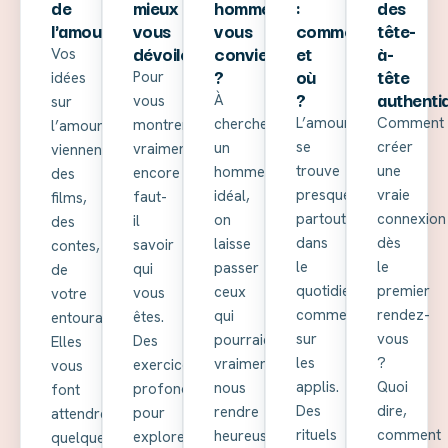
de
mieux
homme
:
des
l'amour
vous
vous
comment
tête-
dévoiler
convient
et
à-
Vos
?
où
tête
Pour
idées
?
authenti
À
vous
sur
L’amour
Comment
chercher
montrer
l’amour
se
créer
un
vraiment,
viennent
trouve
une
homme
encore
des
presque
vraie
idéal,
faut-
films,
partout,
connexion
on
il
des
dans
dès
laisse
savoir
contes,
le
le
passer
qui
de
quotidien
premier
ceux
vous
votre
comme
rendez-
qui
êtes.
entourage.
sur
vous
pourraient
Des
Elles
les
?
vraiment
exercices
vous
applis.
Quoi
nous
profonds
font
Des
dire,
rendre
pour
attendre
rituels
comment
heureuses.
explorer
quelque