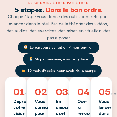
LE CHEMIN, ÉTAPE PAR ÉTAPE
5 étapes.
Dans le bon ordre.
Chaque étape vous donne des outils concrets pour
avancer dans le réel. Pas de la théorie : des vidéos,
des audios, des exercices, des mises en situation, des
pas à poser.
Le parcours se fait en 7 mois environ
2h par semaine, à votre rythme
12 mois d'accès, pour avoir de la marge
01
02
03
04
05
3 SEMAINES
1 MOIS
3 SEMAINES
1 À 2 MOIS
2 M
Déprogrammer
Vous
En
Oser
Vous
votre
connaître
amour,
la
lancer
vision
pour
quel
rencontre
dans