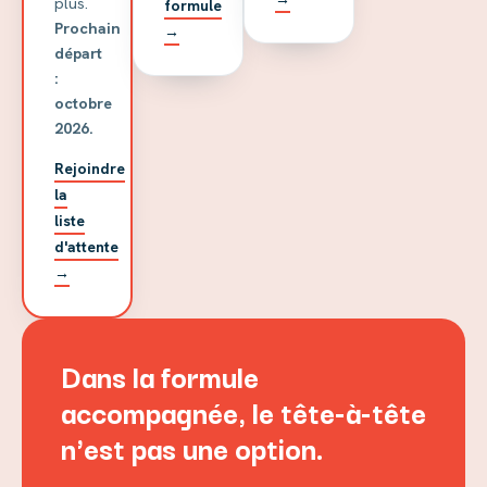
plus.
formule
Prochain
→
départ
:
octobre
2026.
Rejoindre
la
liste
d'attente
→
Dans la formule
accompagnée, le tête-à-tête
n'est pas une option.