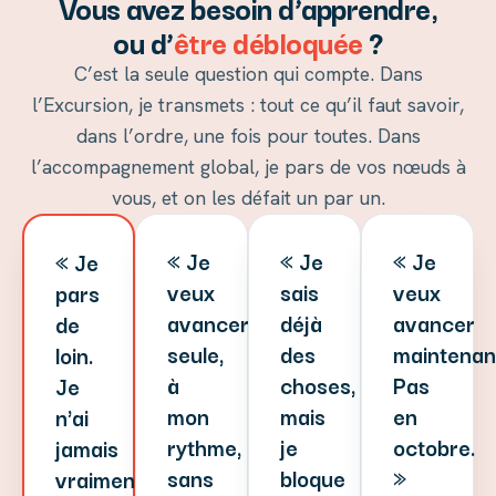
Vous avez besoin d’apprendre,
ou d’
être débloquée
?
C’est la seule question qui compte. Dans
l’Excursion, je transmets : tout ce qu’il faut savoir,
dans l’ordre, une fois pour toutes. Dans
l’accompagnement global, je pars de vos nœuds à
vous, et on les défait un par un.
« Je
« Je
« Je
« Je
veux
sais
veux
pars
avancer
déjà
avancer
de
seule,
des
maintenan
loin.
à
choses,
Pas
Je
mon
mais
en
n'ai
rythme,
je
octobre.
jamais
sans
bloque
»
vraiment