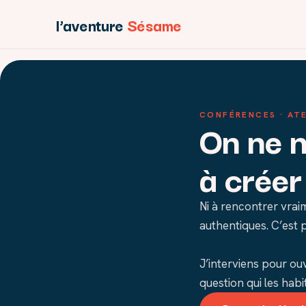
l’aventure
Sésame
CONFÉRENCES · ATE
On ne 
à crée
Ni à rencontrer vraim
authentiques. C’est 
J’interviens pour ouv
question qui les habi