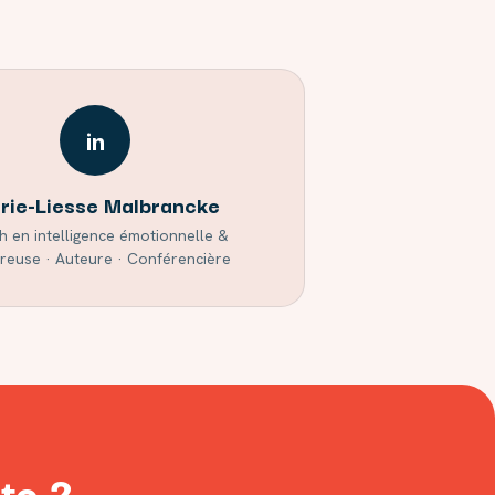
in
rie-Liesse Malbrancke
 en intelligence émotionnelle &
euse · Auteure · Conférencière
te ?