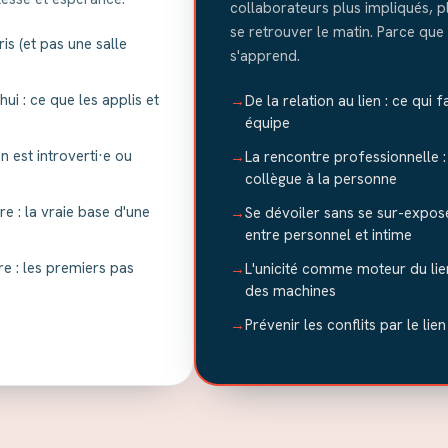
collaborateurs plus impliqués, p
se retrouver le matin. Parce que 
s (et pas une salle
s'apprend.
i : ce que les applis et
→
De la relation au lien : ce qui 
équipe
 est introverti·e ou
→
La rencontre professionnelle
collègue à la personne
re : la vraie base d'une
→
Se dévoiler sans se sur-expose
entre personnel et intime
re : les premiers pas
→
L'unicité comme moteur du li
des machines
→
Prévenir les conflits par le lie