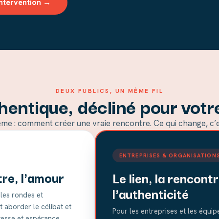
ntervention →
DEUX PUBLICS, UN MÊME FIL
thentique, décliné pour votre
même : comment créer une vraie rencontre. Ce qui change, c’est
ENTREPRISES & ORGANISATION
tre, l'amour
Le lien, la rencontr
l'authenticité
bles rondes et
 aborder le célibat et
Pour les entreprises et les équip
stesse et espérance.