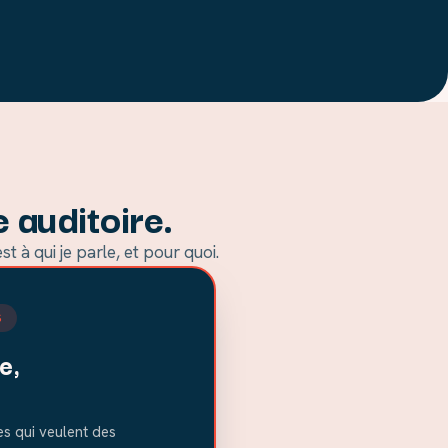
 auditoire.
 à qui je parle, et pour quoi.
S
e,
es qui veulent des