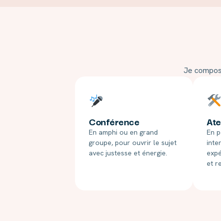
Je compose 
Conférence
Ate
En amphi ou en grand
En p
groupe, pour ouvrir le sujet
inte
avec justesse et énergie.
expé
et r