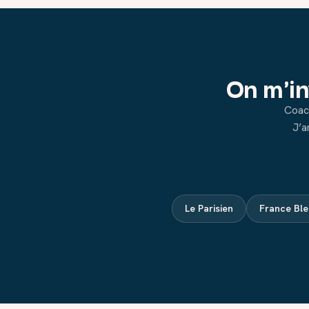
On m'in
Coach
J’a
Le Parisien
France Ble