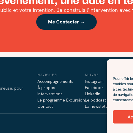
ublic et votre intention. Je construis l’intervention avec
Me Contacter →
NAVIGUER
SUIVRE
Pour offrir 
Accompagnements
Instagram
cookies pour
À propos
Facebook
oureuse, pour
à ces techn
Interventions
LinkedIn
de navigatio
Le programme Excursion
Le podcast (Spotify)
consentement
Contact
La newsletter
Ac