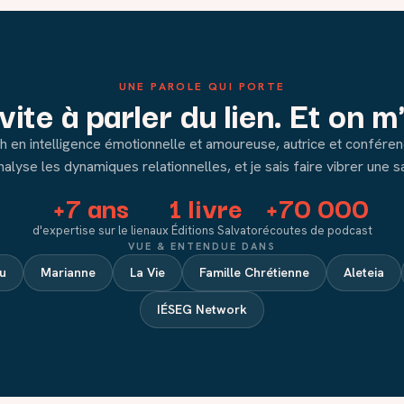
UNE PAROLE QUI PORTE
vite à parler du lien. Et on m
 en intelligence émotionnelle et amoureuse, autrice et conféren
nalyse les dynamiques relationnelles, et je sais faire vibrer une sa
+7 ans
1 livre
+70 000
d'expertise sur le lien
aux Éditions Salvator
écoutes de podcast
VUE & ENTENDUE DANS
u
Marianne
La Vie
Famille Chrétienne
Aleteia
IÉSEG Network