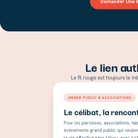
Demander Une I
Le lien au
Le fil rouge est toujours le 
GRAND PUBLIC & ASSOCIATIONS
Le célibat, la rencon
Pour les paroisses, associations, ta
événements grand public qui veulent
la vie affective sans tabou, avec ju