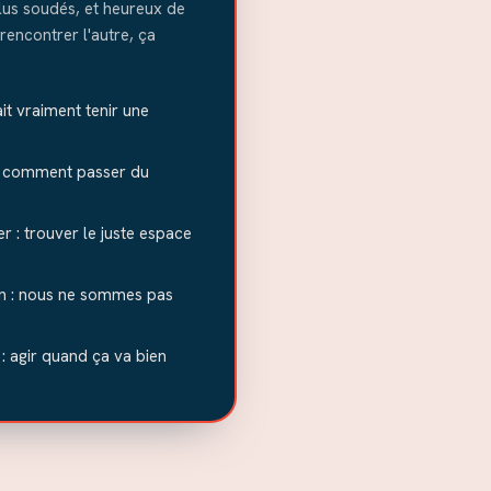
lus soudés, et heureux de
rencontrer l'autre, ça
fait vraiment tenir une
 : comment passer du
r : trouver le juste espace
en : nous ne sommes pas
n : agir quand ça va bien