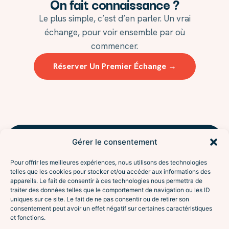
On fait connaissance ?
Le plus simple, c’est d’en parler. Un vrai
échange, pour voir ensemble par où
commencer.
Réserver Un Premier Échange →
Gérer le consentement
NAVIGUER
l'aventure
Accompagnements
Pour offrir les meilleures expériences, nous utilisons des technologies
À propos
Sésame
telles que les cookies pour stocker et/ou accéder aux informations des
Interventions
appareils. Le fait de consentir à ces technologies nous permettra de
traiter des données telles que le comportement de navigation ou les ID
Le programme Excursion
De l’attente à la vraie
uniques sur ce site. Le fait de ne pas consentir ou de retirer son
Contact
rencontre. Coaching en
consentement peut avoir un effet négatif sur certaines caractéristiques
SUIVRE
relation amoureuse, pour
et fonctions.
Instagram
célibataires et débuts de