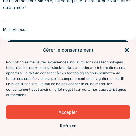
belle, vulnérable, sincère, authentique, et c’est LA que vous allez
être aimée !
___
Marie-Liesse
Gérer le consentement
NAVIGUER
l'aventure
Accompagnements
Pour offrir les meilleures expériences, nous utilisons des technologies
À propos
Sésame
telles que les cookies pour stocker et/ou accéder aux informations des
Interventions
appareils. Le fait de consentir à ces technologies nous permettra de
traiter des données telles que le comportement de navigation ou les ID
Le programme Excursion
De l’attente à la vraie
uniques sur ce site. Le fait de ne pas consentir ou de retirer son
Contact
rencontre. Coaching en
consentement peut avoir un effet négatif sur certaines caractéristiques
SUIVRE
relation amoureuse, pour
et fonctions.
Instagram
célibataires et débuts de
Facebook
relation. En visio ou à Lyon.
LinkedIn
Accepter
Le podcast (Spotify)
Réserver Un Échange
La newsletter
→
Refuser