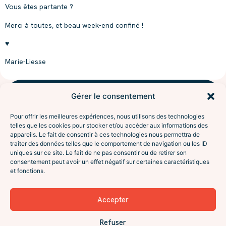
Vous êtes partante ?
Merci à toutes, et beau week-end confiné !
♥
Marie-Liesse
Gérer le consentement
NAVIGUER
l'aventure
Accompagnements
Pour offrir les meilleures expériences, nous utilisons des technologies
À propos
Sésame
telles que les cookies pour stocker et/ou accéder aux informations des
Interventions
appareils. Le fait de consentir à ces technologies nous permettra de
traiter des données telles que le comportement de navigation ou les ID
Le programme Excursion
De l’attente à la vraie
uniques sur ce site. Le fait de ne pas consentir ou de retirer son
Contact
rencontre. Coaching en
consentement peut avoir un effet négatif sur certaines caractéristiques
SUIVRE
relation amoureuse, pour
et fonctions.
Instagram
célibataires et débuts de
Facebook
relation. En visio ou à Lyon.
LinkedIn
Accepter
Le podcast (Spotify)
Réserver Un Échange
La newsletter
→
Refuser