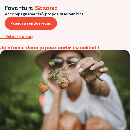
l’aventure
Sésame
Accompagnements
À propos
Interventions
Prendre rendez-vous
← Retour au blog
Je m’aime donc je peux sortir du célibat !