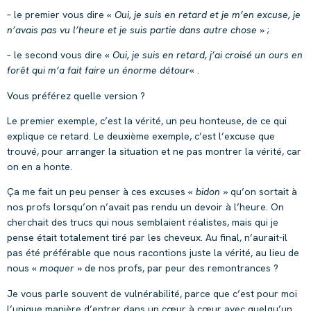
– le premier vous dire «
Oui, je suis en retard et je m’en excuse, je
n’avais pas vu l’heure et je suis partie dans autre chose
» ;
– le second vous dire «
Oui, je suis en retard, j’ai croisé un ours en
forêt qui m’a fait faire un énorme détour
« .
Vous préférez quelle version ?
Le premier exemple, c’est la vérité, un peu honteuse, de ce qui
explique ce retard. Le deuxième exemple, c’est l’excuse que
trouvé, pour arranger la situation et ne pas montrer la vérité, car
on en a honte.
Ça me fait un peu penser à ces excuses «
bidon
» qu’on sortait à
nos profs lorsqu’on n’avait pas rendu un devoir à l’heure. On
cherchait des trucs qui nous semblaient réalistes, mais qui je
pense était totalement tiré par les cheveux. Au final, n’aurait-il
pas été préférable que nous racontions juste la vérité, au lieu de
nous «
moquer
» de nos profs, par peur des remontrances ?
Je vous parle souvent de vulnérabilité, parce que c’est pour moi
l’unique manière d’entrer dans un cœur à cœur avec quelqu’un.