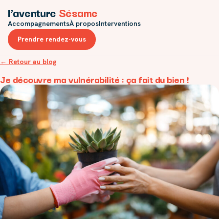
l’aventure
Sésame
Accompagnements
À propos
Interventions
Prendre rendez-vous
← Retour au blog
Je découvre ma vulnérabilité : ça fait du bien !