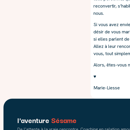
reconvertir, s’hab
nous.
Si vous avez envie 
désir de vous mari
si elles parlent de
Allez à leur renco
vous, tout simple
Alors, êtes-vous 
♥
Marie-Liesse
l'aventure
Sésame
De l’attente à la vraie rencontre. Coaching en relation am