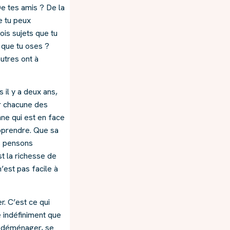
De tes amis ? De la
e tu peux
is sujets que tu
e que tu oses ?
utres ont à
s il y a deux ans,
er chacune des
ne qui est en face
pprendre. Que sa
us pensons
t la richesse de
’est pas facile à
r. C’est ce qui
e indéfiniment que
r, déménager, se