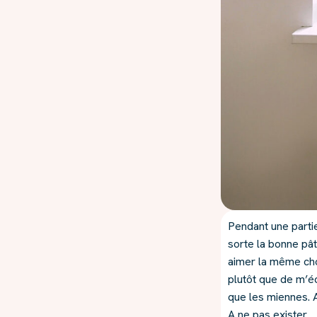
Pendant une partie
sorte la bonne pâte
aimer la même cho
plutôt que de m’éc
que les miennes. A
A ne pas exister.