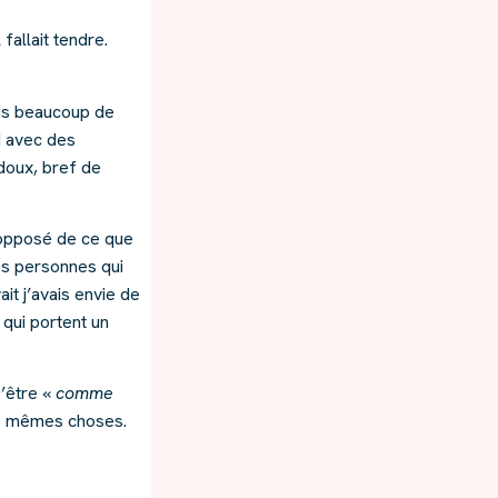
fallait tendre.
ais beaucoup de
d avec des
doux, bref de
l’opposé de ce que
les personnes qui
t j’avais envie de
 qui portent un
D’être «
comme
es mêmes choses.