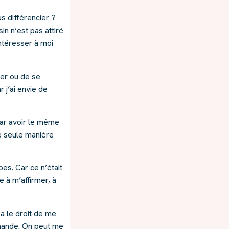
s différencier ?
n n’est pas attiré
intéresser à moi
ler ou de se
 j’ai envie de
par avoir le même
e seule manière
pes. Car ce n’était
e à m’affirmer, à
’a le droit de me
demande. On peut me