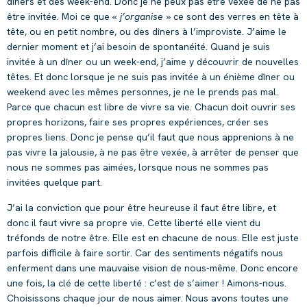
dîners et des week-end. Donc je ne peux pas être vexée de ne pas
être invitée. Moi ce que «
j’organise
» ce sont des verres en tête à
tête, ou en petit nombre, ou des dîners à l’improviste. J’aime le
dernier moment et j’ai besoin de spontanéité. Quand je suis
invitée à un dîner ou un week-end, j’aime y découvrir de nouvelles
têtes. Et donc lorsque je ne suis pas invitée à un énième dîner ou
weekend avec les mêmes personnes, je ne le prends pas mal.
Parce que chacun est libre de vivre sa vie. Chacun doit ouvrir ses
propres horizons, faire ses propres expériences, créer ses
propres liens. Donc je pense qu’il faut que nous apprenions à ne
pas vivre la jalousie, à ne pas être vexée, à arrêter de penser que
nous ne sommes pas aimées, lorsque nous ne sommes pas
invitées quelque part.
J’ai la conviction que pour être heureuse il faut être libre, et
donc il faut vivre sa propre vie. Cette liberté elle vient du
tréfonds de notre être. Elle est en chacune de nous. Elle est juste
parfois difficile à faire sortir. Car des sentiments négatifs nous
enferment dans une mauvaise vision de nous-même. Donc encore
une fois, la clé de cette liberté : c’est de s’aimer ! Aimons-nous.
Choisissons chaque jour de nous aimer. Nous avons toutes une