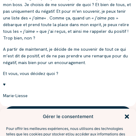
mon boss. Je choisis de me souvenir de quoi ? Et bien de tous, et
pas uniquement du négatif. Et pour m’en souvenir, je peux tenir
une liste des «
j’aime
« . Comme ça, quand un «
j’aime pas
»
débarque et prend toute la place dans mon esprit, je peux relire
tous les «
j’aime
» que j’ai reçus, et ainsi me rappeler du positif !
Trop bien, non ?
A partir de maintenant, je décide de me souvenir de tout ce qui
m’est dit de positif, et de ne pas prendre une remarque pour du
négatif, mais bien pour un encouragement.
Et vous, vous décidez quoi ?
♥
Marie-Liesse
Gérer le consentement
NAVIGUER
l'aventure
Accompagnements
Pour offrir les meilleures expériences, nous utilisons des technologies
À propos
telles que les cookies pour stocker et/ou accéder aux informations des