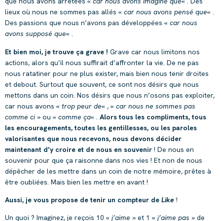
que nous avons arrêtées «
car nous avons imaginé que
« . Des
lieux où nous ne sommes pas allés «
car nous avons pensé que
« .
Des passions que nous n’avons pas développées «
car nous
avons supposé que
« .
Et bien moi, je trouve ça grave !
Grave car nous limitons nos
actions, alors qu’il nous suffirait d’affronter la vie. De ne pas
nous ratatiner pour ne plus exister, mais bien nous tenir droites
et debout. Surtout que souvent, ce sont nos désirs que nous
mettons dans un coin. Nos désirs que nous n’osons pas exploiter,
car nous avons «
trop peur de
« , «
car nous ne sommes pas
comme ci
» ou «
comme ça
« .
Alors tous les compliments, tous
les encouragements, toutes les gentillesses, ou les paroles
valorisantes que nous recevons, nous devons décider
maintenant d’y croire et de
nous en souvenir
! De nous en
souvenir pour que ça raisonne dans nos vies ! Et non de nous
dépêcher de les mettre dans un coin de notre mémoire, prêtes à
être oubliées. Mais bien les mettre en avant !
Aussi, je vous propose de tenir
un compteur de
Like
!
Un quoi ? Imaginez, je reçois 10 «
j’aime
» et 1 «
j’aime pas
» de