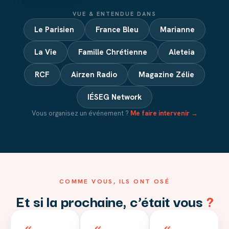
```
VUE & ENTENDUE DANS
Le Parisien
France Bleu
Marianne
La Vie
Famille Chrétienne
Aleteia
RCF
Airzen Radio
Magazine Zélie
IÉSEG Network
Vous organisez un événement ?
Me faire intervenir →
COMME VOUS, ILS ONT OSÉ
Et si la prochaine, c’était vous
?