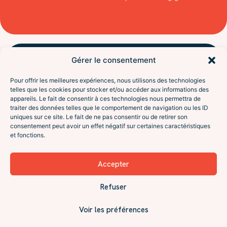
Gérer le consentement
NAVIGUER
l'aventure
Accompagnements
Pour offrir les meilleures expériences, nous utilisons des technologies
À propos
Sésame
telles que les cookies pour stocker et/ou accéder aux informations des
Interventions
appareils. Le fait de consentir à ces technologies nous permettra de
traiter des données telles que le comportement de navigation ou les ID
Le programme Excursion
De l’attente à la vraie
uniques sur ce site. Le fait de ne pas consentir ou de retirer son
Contact
rencontre. Coaching en
consentement peut avoir un effet négatif sur certaines caractéristiques
SUIVRE
relation amoureuse, pour
et fonctions.
Instagram
célibataires et débuts de
Facebook
relation. En visio ou à Lyon.
LinkedIn
Accepter
Le podcast (Spotify)
Réserver Un Échange
La newsletter
→
Refuser
Voir les préférences
© 2019 — 2026 l'aventure Sésame · Marie-Liesse Malbrancke
Mentions légales
Confidentialité
CGV