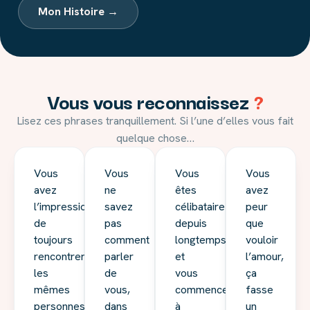
Mon Histoire →
Vous vous reconnaissez
?
Lisez ces phrases tranquillement. Si l’une d’elles vous fait
quelque chose…
Vous
Vous
Vous
Vous
avez
ne
êtes
avez
l’impression
savez
célibataire
peur
de
pas
depuis
que
toujours
comment
longtemps,
vouloir
rencontrer
parler
et
l’amour,
les
de
vous
ça
mêmes
vous,
commencez
fasse
personnes,
dans
à
un