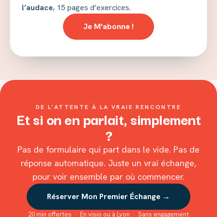
l’audace
, 15 pages d’exercices.
Je M'abonne !
DE L’ATTENTE À LA VRAIE RENCONTRE
Et si on en parlait, simplement
?
Pas de formulaire qui part dans le vide. Pas de
réponse automatique. Juste un vrai échange,
pour voir ensemble par où commencer.
Réserver Mon Premier Échange →
20 min offertes · En visio ou à Lyon · Sans engagement