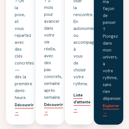
? 5
? On
oser
ma
mois
la
la
façon
pour
pose,
rencontre.
de
avancer
et
En
penser
dans
vous
autonomie
?
votre
repartez
ou
Plongez
vie
avec
accompagnée,
dans
réelle,
des
à
mon
avec
clés
vous
univers,
des
concrètes
de
à
pas
—
choisir
votre
concrets,
dès la
votre
rythme,
semaine
première
rythme.
sans
après
demi-
rien
Liste
semaine.
heure.
dépenser.
d'attente
Découvrir
Découvrir
Explorer
→
→
→
→