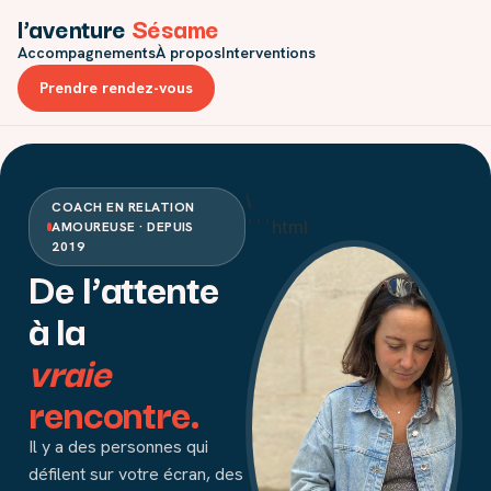
l’aventure
Sésame
Accompagnements
À propos
Interventions
Prendre rendez-vous
\
COACH EN RELATION
```html
AMOUREUSE · DEPUIS
2019
De l’attente
à la
vraie
rencontre.
Il y a des personnes qui
défilent sur votre écran, des