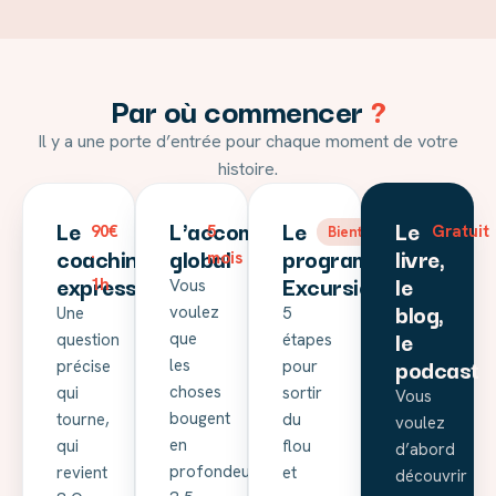
Par où commencer
?
Il y a une porte d’entrée pour chaque moment de votre
histoire.
Le
L'accompagnement
Le
Le
90€
5
Gratuit
Bientôt
coaching
global
programme
livre,
·
mois
express
Excursion
le
1h
Vous
blog,
voulez
Une
5
le
que
question
étapes
podcast
les
précise
pour
choses
qui
sortir
Vous
bougent
tourne,
du
voulez
en
qui
flou
d’abord
profondeur
revient
et
découvrir