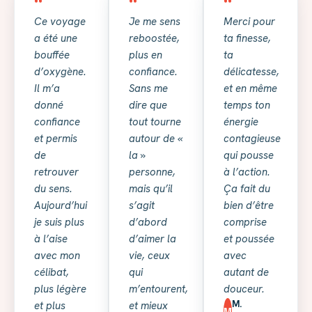
“
“
“
Ce voyage
Je me sens
Merci pour
a été une
reboostée,
ta finesse,
bouffée
plus en
ta
d’oxygène.
confiance.
délicatesse,
Il m’a
Sans me
et en même
donné
dire que
temps ton
confiance
tout tourne
énergie
et permis
autour de «
contagieuse
de
la »
qui pousse
retrouver
personne,
à l’action.
du sens.
mais qu’il
Ça fait du
Aujourd’hui
s’agit
bien d’être
je suis plus
d’abord
comprise
à l’aise
d’aimer la
et poussée
avec mon
vie, ceux
avec
célibat,
qui
autant de
plus légère
m’entourent,
douceur.
M.
et plus
et mieux
M