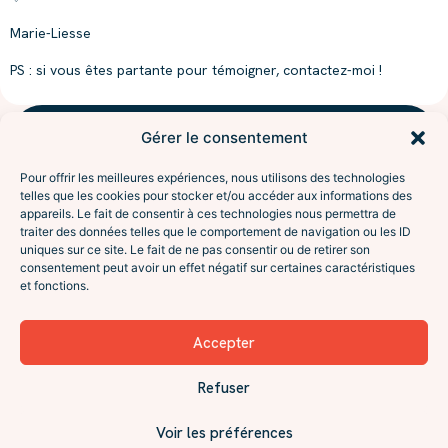
Marie-Liesse
PS : si vous êtes partante pour témoigner, contactez-moi !
Gérer le consentement
NAVIGUER
l'aventure
Accompagnements
Pour offrir les meilleures expériences, nous utilisons des technologies
À propos
Sésame
telles que les cookies pour stocker et/ou accéder aux informations des
Interventions
appareils. Le fait de consentir à ces technologies nous permettra de
traiter des données telles que le comportement de navigation ou les ID
Le programme Excursion
De l’attente à la vraie
uniques sur ce site. Le fait de ne pas consentir ou de retirer son
Contact
rencontre. Coaching en
consentement peut avoir un effet négatif sur certaines caractéristiques
SUIVRE
relation amoureuse, pour
et fonctions.
Instagram
célibataires et débuts de
Facebook
relation. En visio ou à Lyon.
LinkedIn
Accepter
Le podcast (Spotify)
Réserver Un Échange
La newsletter
→
Refuser
Voir les préférences
© 2019 — 2026 l'aventure Sésame · Marie-Liesse Malbrancke