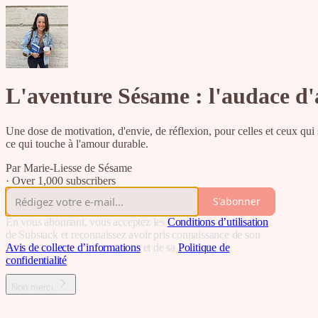
L'aventure Sésame : l'audace d'
Une dose de motivation, d'envie, de réflexion, pour celles et ceux qui 
ce qui touche à l'amour durable.
Par Marie-Liesse de Sésame
·
Over 1,000 subscribers
S'abonner
En vous abonnant, vous acceptez les
Conditions d’utilisation
de Substack et reconnaissez avoir pris connaissance de son
Avis de collecte d’informations
et de sa
Politique de
confidentialité
Non merci.