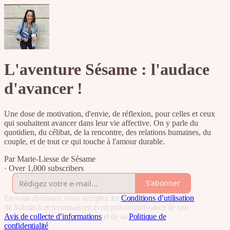
L'aventure Sésame : l'audace
d'avancer !
Une dose de motivation, d'envie, de réflexion, pour celles et ceux
qui souhaitent avancer dans leur vie affective. On y parle du
quotidien, du célibat, de la rencontre, des relations humaines, du
couple, et de tout ce qui touche à l'amour durable.
Par Marie-Liesse de Sésame
·
Over 1,000 subscribers
S'abonner
En vous abonnant, vous acceptez les
Conditions d’utilisation
de Substack et reconnaissez avoir pris connaissance de son
Avis de collecte d’informations
et de sa
Politique de
confidentialité