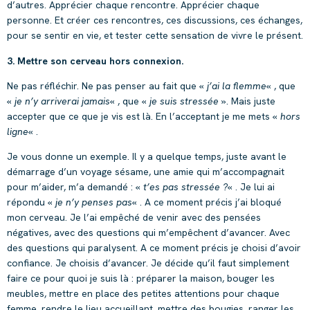
d’autres. Apprécier chaque rencontre. Apprécier chaque
personne. Et créer ces rencontres, ces discussions, ces échanges,
pour se sentir en vie, et tester cette sensation de vivre le présent.
3. Mettre son cerveau hors connexion.
Ne pas réfléchir. Ne pas penser au fait que «
j’ai la flemme
« , que
«
je n’y arriverai jamais
« , que «
je suis stressée »
. Mais juste
accepter que ce que je vis est là. En l’acceptant je me mets «
hors
ligne
« .
Je vous donne un exemple. Il y a quelque temps, juste avant le
démarrage d’un voyage sésame, une amie qui m’accompagnait
pour m’aider, m’a demandé : «
t’es pas stressée ?
« . Je lui ai
répondu «
je n’y penses pas
« . A ce moment précis j’ai bloqué
mon cerveau. Je l’ai empêché de venir avec des pensées
négatives, avec des questions qui m’empêchent d’avancer. Avec
des questions qui paralysent. A ce moment précis je choisi d’avoir
confiance. Je choisis d’avancer. Je décide qu’il faut simplement
faire ce pour quoi je suis là : préparer la maison, bouger les
meubles, mettre en place des petites attentions pour chaque
femme, rendre le lieu accueillant, mettre des bougies, ranger les