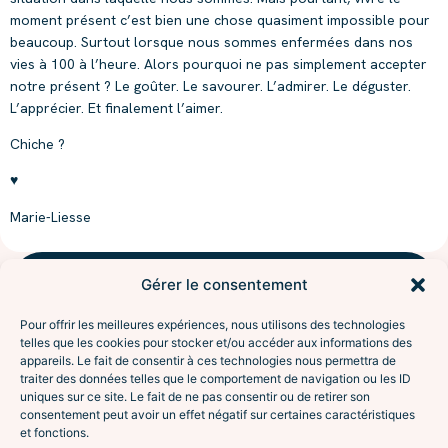
moment présent c’est bien une chose quasiment impossible pour
beaucoup. Surtout lorsque nous sommes enfermées dans nos
vies à 100 à l’heure. Alors pourquoi ne pas simplement accepter
notre présent ? Le goûter. Le savourer. L’admirer. Le déguster.
L’apprécier. Et finalement l’aimer.
Chiche ?
♥
Marie-Liesse
Gérer le consentement
NAVIGUER
l'aventure
Accompagnements
Pour offrir les meilleures expériences, nous utilisons des technologies
À propos
Sésame
telles que les cookies pour stocker et/ou accéder aux informations des
Interventions
appareils. Le fait de consentir à ces technologies nous permettra de
traiter des données telles que le comportement de navigation ou les ID
Le programme Excursion
De l’attente à la vraie
uniques sur ce site. Le fait de ne pas consentir ou de retirer son
Contact
rencontre. Coaching en
consentement peut avoir un effet négatif sur certaines caractéristiques
SUIVRE
relation amoureuse, pour
et fonctions.
Instagram